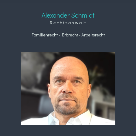
Alexander Schmidt
R e c h t s a n w a l t
Familienrecht - Erbrecht - Arbeitsrecht