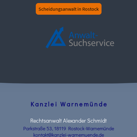
Scheidungsanwalt in Rostock
K a n z l e i W a r n e m ü n d e
Rechtsanwalt Alexander Schmidt
Parkstraße 53, 18119 Rostock-Warnemünde
kontakt@kanzlei-warnemuende.de