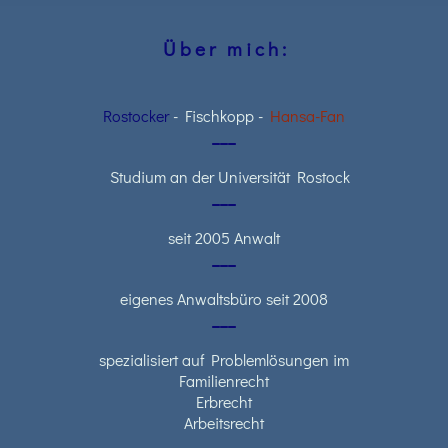
Ü b e r m i c h :
Rostocker
- Fischkopp -
Hansa-Fan
___
Studium an der Universität Rostock
___
seit 2005 Anwalt
___
eigenes Anwaltsbüro seit 2008
___
spezialisiert auf Problemlösungen im
Familienrecht
Erbrecht
Arbeitsrecht